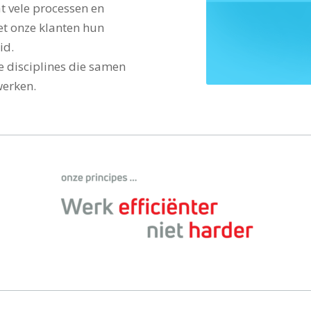
t vele processen en
et onze klanten hun
id.
e disciplines die samen
werken.